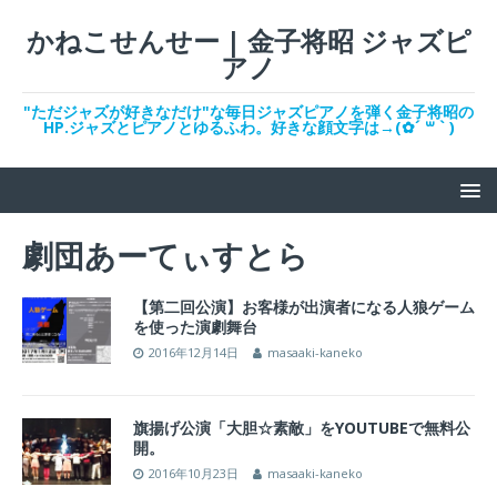
かねこせんせー | 金子将昭 ジャズピ
アノ
"ただジャズが好きなだけ"な毎日ジャズピアノを弾く金子将昭の
HP.ジャズとピアノとゆるふわ。好きな顔文字は→(✿︎´ ꒳ ` )
劇団あーてぃすとら
【第二回公演】お客様が出演者になる人狼ゲーム
を使った演劇舞台
2016年12月14日
masaaki-kaneko
旗揚げ公演「大胆☆素敵」をYOUTUBEで無料公
開。
2016年10月23日
masaaki-kaneko