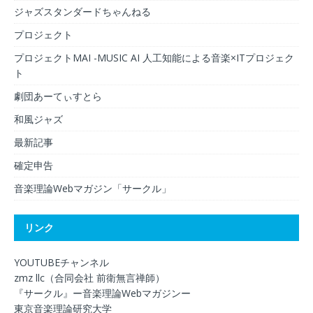
ジャズスタンダードちゃんねる
プロジェクト
プロジェクトMAI -MUSIC AI 人工知能による音楽×ITプロジェク
ト
劇団あーてぃすとら
和風ジャズ
最新記事
確定申告
音楽理論Webマガジン「サークル」
リンク
YOUTUBEチャンネル
zmz llc（合同会社 前衛無言禅師）
『サークル』ー音楽理論Webマガジンー
東京音楽理論研究大学