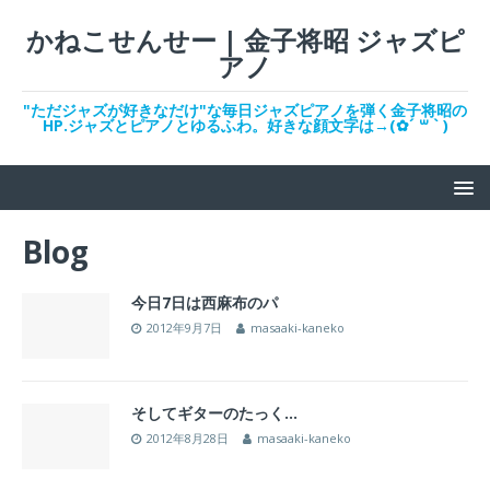
かねこせんせー | 金子将昭 ジャズピ
アノ
"ただジャズが好きなだけ"な毎日ジャズピアノを弾く金子将昭の
HP.ジャズとピアノとゆるふわ。好きな顔文字は→(✿︎´ ꒳ ` )
Blog
今日7日は西麻布のパ
2012年9月7日
masaaki-kaneko
そしてギターのたっく…
2012年8月28日
masaaki-kaneko