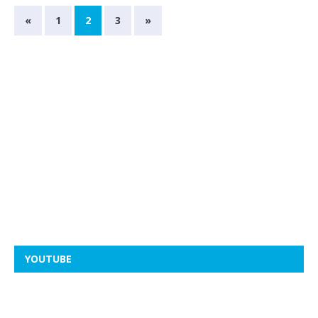
«
1
2
3
»
YOUTUBE